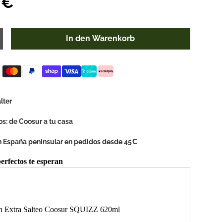
 €
In den Warenkorb
n
enge erhöhen
lter
os: de Coosur a tu casa
en España peninsular en pedidos desde 45€
rfectos te esperan
Next buttons to navigate through product recommendations, or s
en Extra Salteo Coosur SQUIZZ 620ml