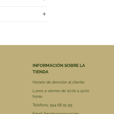
INFORMACIÓN SOBRE LA
TIENDA
Horario de atención al cliente:
Lunes a viernes de 10:00 a 14:00
horas
Teléfono: 954 68 91 99
Email: tienda@coosur.com