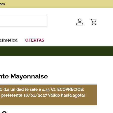
com
Einloggen
Einkaufs
osmética
OFERTAS
te Mayonnaise
€ (La unidad te sale a 1,33 €). ECOPRECIOS:
preferente 16/01/2027 Válido hasta agotar