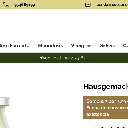
954689199
tienda@coosur.
ran Formato
Monodosis
Vinagres
Salsas
C
📢Aceite 5L por 4,79 €/L
Hausgemach
Compra 3 por 3,99 
Fecha de consumo 
existencia