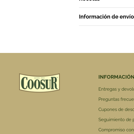
Información de envío
INFORMACIÓ
Entregas y devol
Preguntas frecue
Cupones de des
Seguimiento de 
Compromiso con 