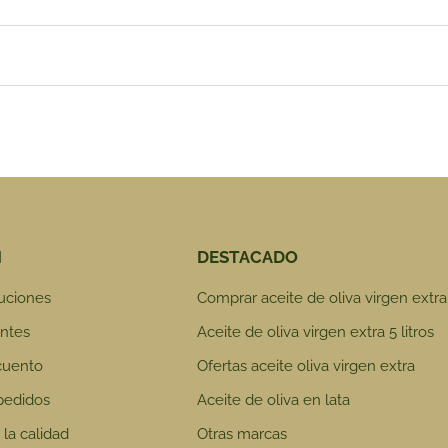
N
DESTACADO
uciones
Comprar aceite de oliva virgen extra
ntes
Aceite de oliva virgen extra 5 litros
cuento
Ofertas aceite oliva virgen extra
pedidos
Aceite de oliva en lata
la calidad
Otras marcas