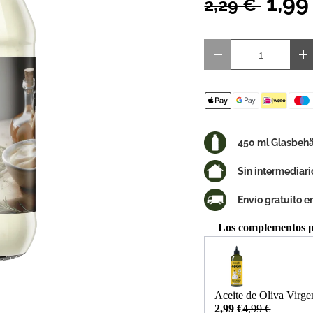
1,99
2,29 €
Anzahl
Menge verringer
M
450 ml Glasbehä
Sin intermediari
Envío gratuito 
Los complementos pe
Use the Previous and 
Aceite de Oliva Virg
2,99 €
4,99 €